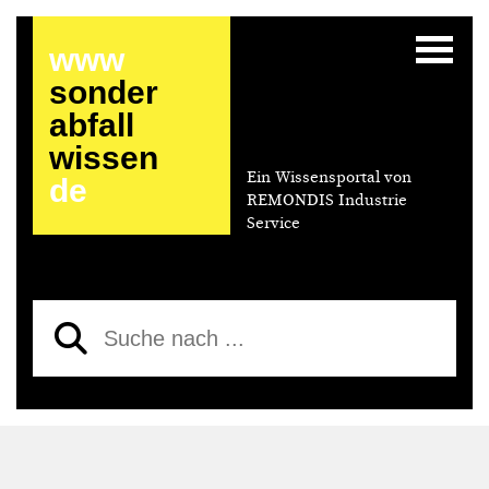
www
sonder
abfall
wissen
Ein Wissensportal von
de
REMONDIS Industrie
Service