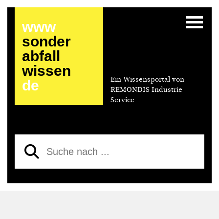
www
sonder
abfall
wissen
Ein Wissensportal von
de
REMONDIS Industrie
Service