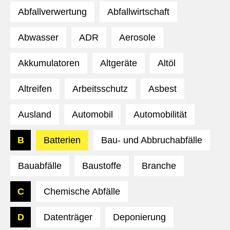
Abfallverwertung
Abfallwirtschaft
Abwasser
ADR
Aerosole
Akkumulatoren
Altgeräte
Altöl
Altreifen
Arbeitsschutz
Asbest
Ausland
Automobil
Automobilität
B
Batterien
Bau- und Abbruchabfälle
Bauabfälle
Baustoffe
Branche
C
Chemische Abfälle
D
Datenträger
Deponierung