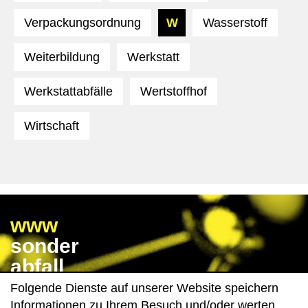
Verpackungsordnung
W
Wasserstoff
Weiterbildung
Werkstatt
Werkstattabfälle
Wertstoffhof
Wirtschaft
www
sonder
abfall
wissen
Folgende Dienste auf unserer Website speichern
de
Informationen zu Ihrem Besuch und/oder werten