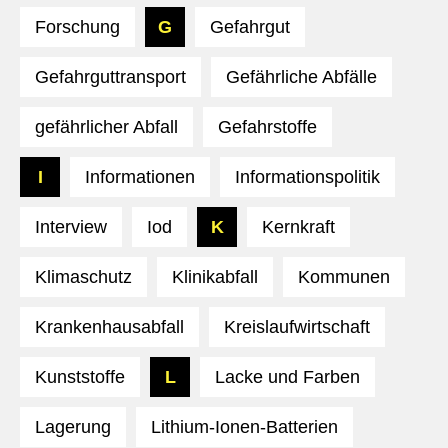
Forschung
G
Gefahrgut
Gefahrguttransport
Gefährliche Abfälle
gefährlicher Abfall
Gefahrstoffe
I
Informationen
Informationspolitik
Interview
Iod
K
Kernkraft
Klimaschutz
Klinikabfall
Kommunen
Krankenhausabfall
Kreislaufwirtschaft
Kunststoffe
L
Lacke und Farben
Lagerung
Lithium-Ionen-Batterien