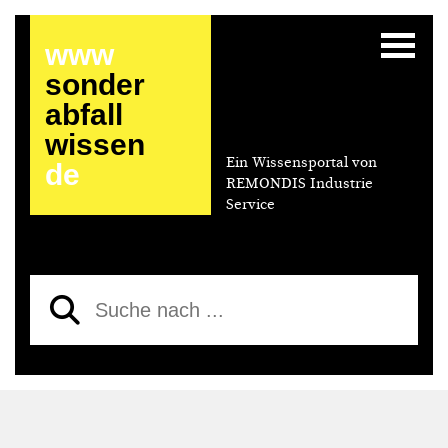
www
sonder
abfall
wissen
Ein Wissensportal von
de
REMONDIS Industrie
Service