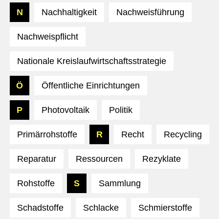
N
Nachhaltigkeit
Nachweisführung
Nachweispflicht
Nationale Kreislaufwirtschaftsstrategie
Ö
Öffentliche Einrichtungen
P
Photovoltaik
Politik
Primärrohstoffe
R
Recht
Recycling
Reparatur
Ressourcen
Rezyklate
Rohstoffe
S
Sammlung
Schadstoffe
Schlacke
Schmierstoffe