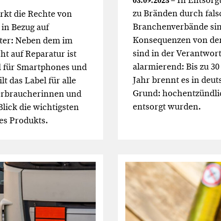
– In Entsor
03.09.2025
zu Bränden durch fals
rkt die Rechte von
Branchenverbände sin
in Bezug auf
Konsequenzen von der 
iter: Neben dem im
sind in der Verantwort
t auf Reparatur ist
alarmierend: Bis zu 30
el für Smartphones und
Jahr brennt es in deu
lt das Label für alle
Grund: hochentzündlic
erbraucherinnen und
entsorgt wurden.
lick die wichtigsten
es Produkts.