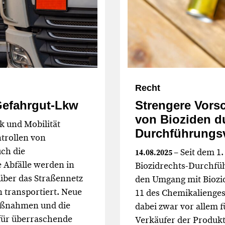
Recht
Gefahrgut-Lkw
Strengere Vorsc
von Bioziden du
k und Mobilität
Durchführungs
ntrollen von
uch die
– Seit dem 1.
14.08.2025
e Abfälle werden in
Biozidrechts-Durchf
über das Straßennetz
den Umgang mit Biozid
n transportiert. Neue
11 des Chemikalienges
aßnahmen und die
dabei zwar vor allem f
 für überraschende
Verkäufer der Produk