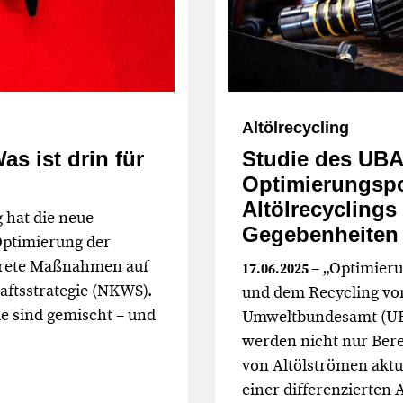
Altölrecycling
as ist drin für
Studie des UBA 
Optimierungspo
Altölrecyclings
 hat die neue
Gegebenheiten
Optimierung der
nkrete Maßnahmen auf
– „Optimieru
17.06.2025
aftsstrategie (NKWS).
und dem Recycling von
e sind gemischt – und
Umweltbundesamt (UBA)
werden nicht nur Ber
von Altölströmen aktua
einer differenzierten