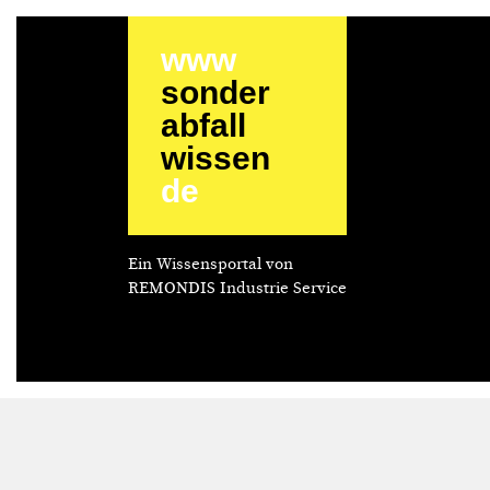
www
sonder
abfall
wissen
de
Ein Wissensportal von
REMONDIS Industrie Service