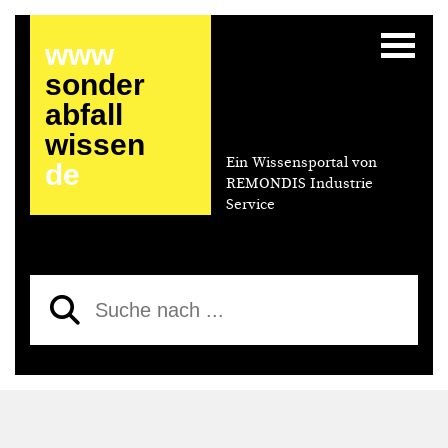
www
sonder
abfall
wissen
Ein Wissensportal von
de
REMONDIS Industrie
Service