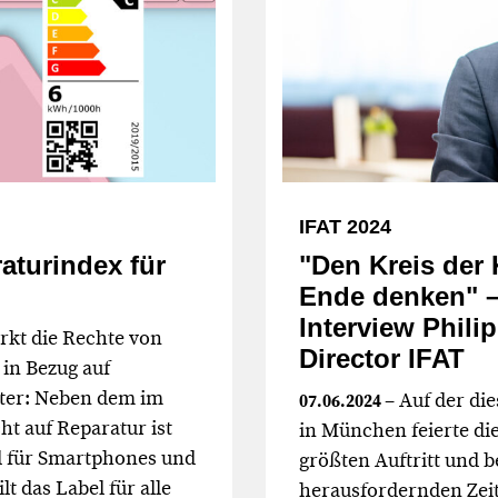
IFAT 2024
aturindex für
"Den Kreis der 
Ende denken" –
Interview Phili
rkt die Rechte von
Director IFAT
in Bezug auf
iter: Neben dem im
– Auf der di
07.06.2024
t auf Reparatur ist
in München feierte di
el für Smartphones und
größten Auftritt und b
lt das Label für alle
herausfordernden Zeiten