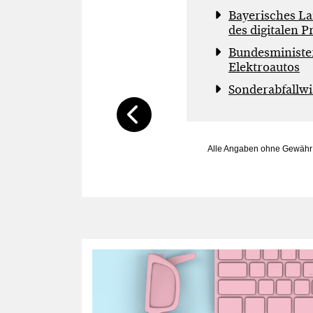
Bayerisches La
des digitalen 
Bundesminister
Elektroautos
Sonderabfallwi
Recycelte
Alle Angaben ohne Gewähr u
Industrieabfälle
als
Wasserstoffspeicher
nutzbar