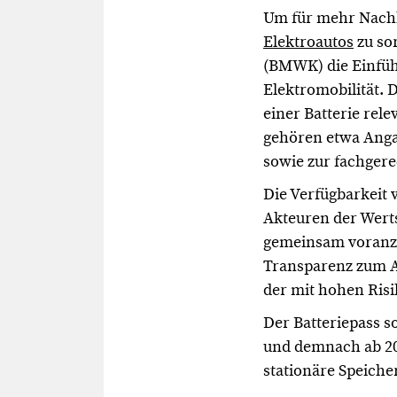
Um für mehr Nachha
Elektroautos
zu so
(BMWK) die Einführ
Elektromobilität. 
einer Batterie rel
gehören etwa Anga
sowie zur fachger
Die Verfügbarkeit 
Akteuren der Wert
gemeinsam voranzut
Transparenz zum Ab
der mit hohen Ris
Der Batteriepass 
und demnach ab 202
stationäre Speicher