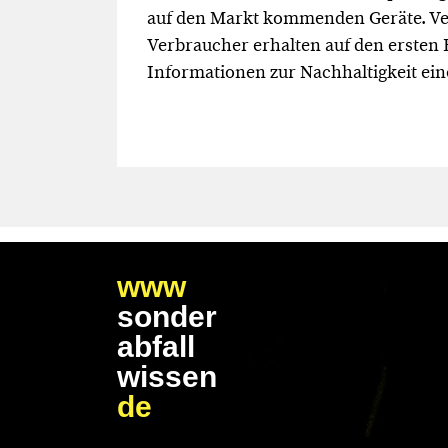
auf den Markt kommenden Geräte. V
Verbraucher erhalten auf den ersten B
Informationen zur Nachhaltigkeit ein
www
sonder
abfall
wissen
de