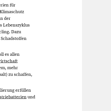
rien für
 Klimaschutz
in der
des Lebenszyklus
cling. Dazu
 Schadstoffen
l es allen
irtschaft
dem, mehr
lt) zu schaffen,
ierung erfüllen
striebatterien
und