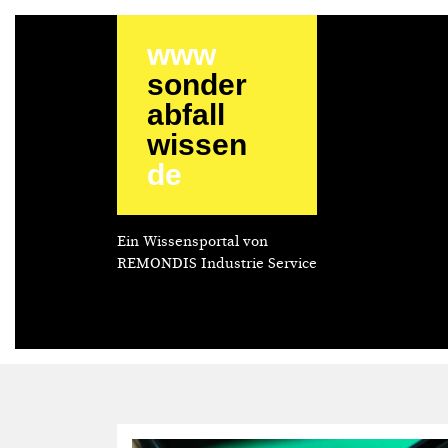
www
sonder
abfall
wissen
de
Ein Wissensportal von
REMONDIS Industrie Service