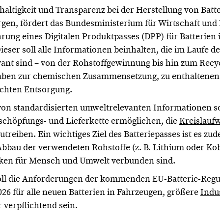
ltigkeit und Transparenz bei der Herstellung von Batte
rgen, fördert das Bundesministerium für Wirtschaft und
ung eines Digitalen Produktpasses (DPP) für Batterien 
Dieser soll alle Informationen beinhalten, die im Laufe 
evant sind – von der Rohstoffgewinnung bis hin zum Recy
ben zur chemischen Zusammensetzung, zu enthaltenen
echten Entsorgung.
von standardisierten umweltrelevanten Informationen sol
schöpfungs- und Lieferkette ermöglichen, die
Kreislaufw
reiben. Ein wichtiges Ziel des Batteriepasses ist es zu
bau der verwendeten Rohstoffe (z. B. Lithium oder Koba
iken für Mensch und Umwelt verbunden sind.
soll die Anforderungen der kommenden EU-Batterie-Regul
6 für alle neuen Batterien in Fahrzeugen, größere
Indu
 verpflichtend sein.