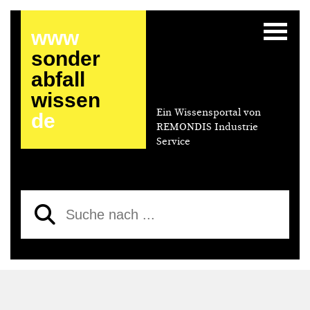
www
sonder
abfall
wissen
Ein Wissensportal von
de
REMONDIS Industrie
Service