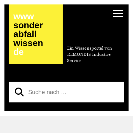
www
sonder
abfall
wissen
Ein Wissensportal von
de
REMONDIS Industrie
Service