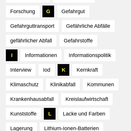
Forschung
G
Gefahrgut
Gefahrguttransport
Gefährliche Abfälle
gefährlicher Abfall
Gefahrstoffe
I
Informationen
Informationspolitik
Interview
Iod
K
Kernkraft
Klimaschutz
Klinikabfall
Kommunen
Krankenhausabfall
Kreislaufwirtschaft
Kunststoffe
L
Lacke und Farben
Lagerung
Lithium-Ionen-Batterien