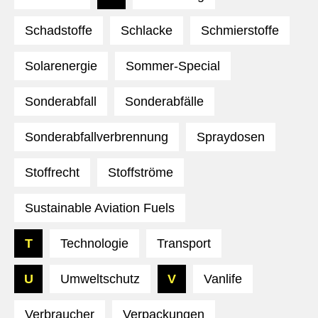
Schadstoffe
Schlacke
Schmierstoffe
Solarenergie
Sommer-Special
Sonderabfall
Sonderabfälle
Sonderabfallverbrennung
Spraydosen
Stoffrecht
Stoffströme
Sustainable Aviation Fuels
T
Technologie
Transport
U
Umweltschutz
V
Vanlife
Verbraucher
Verpackungen