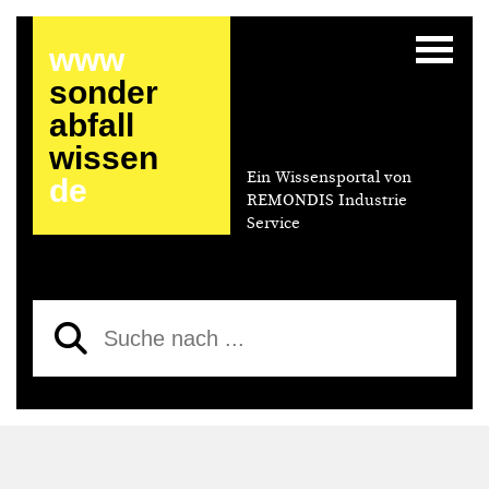
www
sonder
abfall
wissen
Ein Wissensportal von
de
REMONDIS Industrie
Service