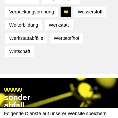
Verpackungsordnung
W
Wasserstoff
Weiterbildung
Werkstatt
Werkstattabfälle
Wertstoffhof
Wirtschaft
www
sonder
abfall
wissen
Folgende Dienste auf unserer Website speichern