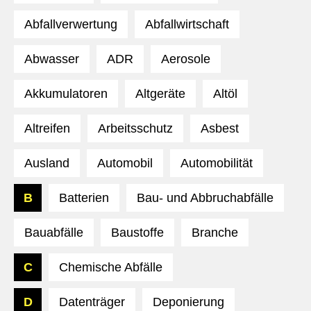
Abfallverwertung
Abfallwirtschaft
Abwasser
ADR
Aerosole
Akkumulatoren
Altgeräte
Altöl
Altreifen
Arbeitsschutz
Asbest
Ausland
Automobil
Automobilität
B
Batterien
Bau- und Abbruchabfälle
Bauabfälle
Baustoffe
Branche
C
Chemische Abfälle
D
Datenträger
Deponierung