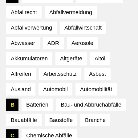
Abfallrecht
Abfallvermeidung
Abfallverwertung
Abfallwirtschaft
Abwasser
ADR
Aerosole
Akkumulatoren
Altgeräte
Altöl
Altreifen
Arbeitsschutz
Asbest
Ausland
Automobil
Automobilität
B
Batterien
Bau- und Abbruchabfälle
Bauabfälle
Baustoffe
Branche
C
Chemische Abfälle