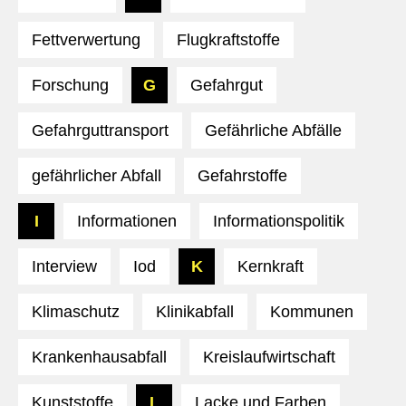
Fettverwertung
Flugkraftstoffe
Forschung
G
Gefahrgut
Gefahrguttransport
Gefährliche Abfälle
gefährlicher Abfall
Gefahrstoffe
I
Informationen
Informationspolitik
Interview
Iod
K
Kernkraft
Klimaschutz
Klinikabfall
Kommunen
Krankenhausabfall
Kreislaufwirtschaft
Kunststoffe
L
Lacke und Farben