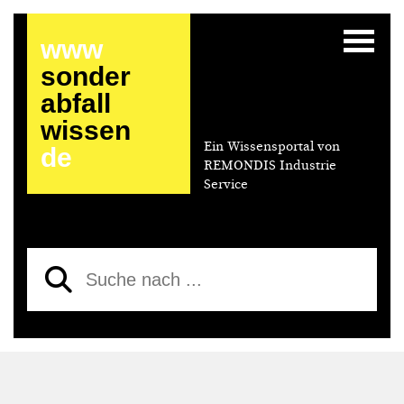
www
sonder
abfall
wissen
Ein Wissensportal von
de
REMONDIS Industrie
Service