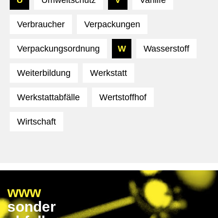
U
Umweltschutz
V
Vanlife
Verbraucher
Verpackungen
Verpackungsordnung
W
Wasserstoff
Weiterbildung
Werkstatt
Werkstattabfälle
Wertstoffhof
Wirtschaft
www
sonder