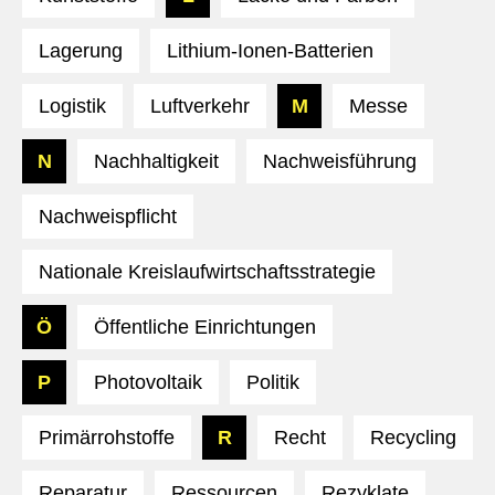
Lagerung
Lithium-Ionen-Batterien
Logistik
Luftverkehr
M
Messe
N
Nachhaltigkeit
Nachweisführung
Nachweispflicht
Nationale Kreislaufwirtschaftsstrategie
Ö
Öffentliche Einrichtungen
P
Photovoltaik
Politik
Primärrohstoffe
R
Recht
Recycling
Reparatur
Ressourcen
Rezyklate