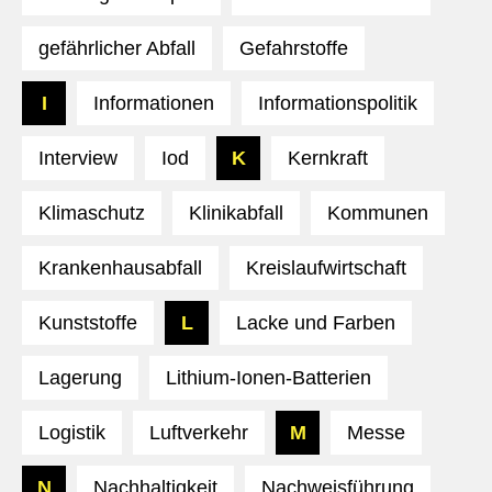
gefährlicher Abfall
Gefahrstoffe
I
Informationen
Informationspolitik
Interview
Iod
K
Kernkraft
Klimaschutz
Klinikabfall
Kommunen
Krankenhausabfall
Kreislaufwirtschaft
Kunststoffe
L
Lacke und Farben
Lagerung
Lithium-Ionen-Batterien
Logistik
Luftverkehr
M
Messe
N
Nachhaltigkeit
Nachweisführung