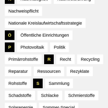
Nachweispflicht
Nationale Kreislaufwirtschaftsstrategie
Ö
Öffentliche Einrichtungen
P
Photovoltaik
Politik
Primärrohstoffe
R
Recht
Recycling
Reparatur
Ressourcen
Rezyklate
Rohstoffe
S
Sammlung
Schadstoffe
Schlacke
Schmierstoffe
Solarenergie
Sommer-Special