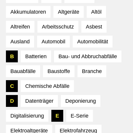
Akkumulatoren
Altgeräte
Altöl
Altreifen
Arbeitsschutz
Asbest
Ausland
Automobil
Automobilität
B
Batterien
Bau- und Abbruchabfälle
Bauabfälle
Baustoffe
Branche
C
Chemische Abfälle
D
Datenträger
Deponierung
Digitalisierung
E
E-Serie
Elektroaltgeräte
Elektrofahrzeug