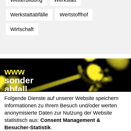
Weiterbildung
Werkstatt
Werkstattabfälle
Wertstoffhof
Wirtschaft
www
sonder
abfall
wissen
Folgende Dienste auf unserer Website speichern
de
Informationen zu Ihrem Besuch und/oder werten
anonymisierte Daten zur Nutzung der Website
statistisch aus:
Consent Management &
Impressum
Datenschutz
Besucher-Statistik
.