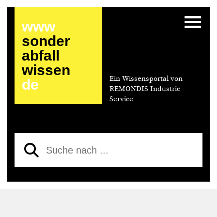
www
sonder
abfall
wissen
Ein Wissensportal von
de
REMONDIS Industrie
Service