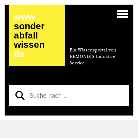
www
sonder
abfall
wissen
Ein Wissensportal von
de
REMONDIS Industrie
Service