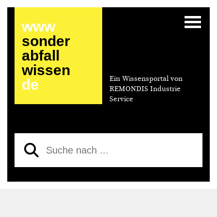
www
sonder
abfall
wissen
Ein Wissensportal von
de
REMONDIS Industrie
Service