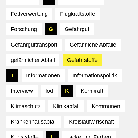
Fettverwertung
Flugkraftstoffe
Forschung
G
Gefahrgut
Gefahrguttransport
Gefährliche Abfälle
gefährlicher Abfall
Gefahrstoffe
I
Informationen
Informationspolitik
Interview
Iod
K
Kernkraft
Klimaschutz
Klinikabfall
Kommunen
Krankenhausabfall
Kreislaufwirtschaft
Kunststoffe
L
Lacke und Farben