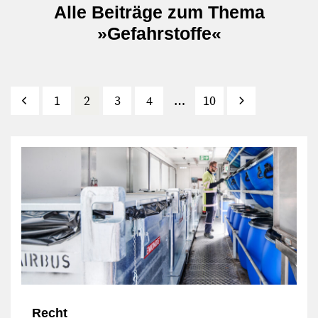
Alle Beiträge zum Thema
»Gefahrstoffe«
Zurück
1
2
3
4
…
10
Vor
Recht