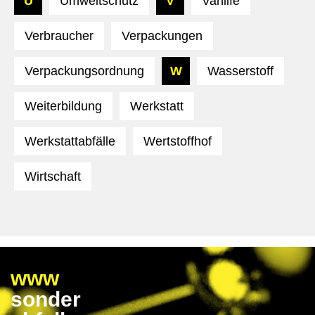
U
Umweltschutz
V
Vanlife
Verbraucher
Verpackungen
Verpackungsordnung
W
Wasserstoff
Weiterbildung
Werkstatt
Werkstattabfälle
Wertstoffhof
Wirtschaft
www
sonder