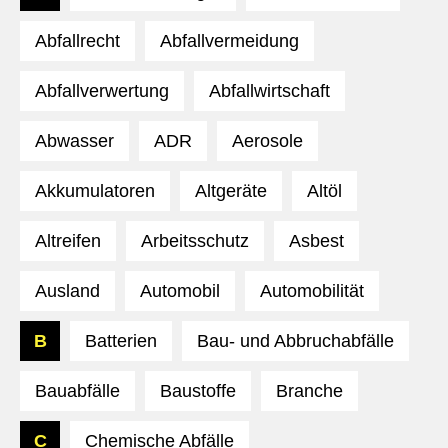
Abfallrecht
Abfallvermeidung
Abfallverwertung
Abfallwirtschaft
Abwasser
ADR
Aerosole
Akkumulatoren
Altgeräte
Altöl
Altreifen
Arbeitsschutz
Asbest
Ausland
Automobil
Automobilität
B
Batterien
Bau- und Abbruchabfälle
Bauabfälle
Baustoffe
Branche
C
Chemische Abfälle