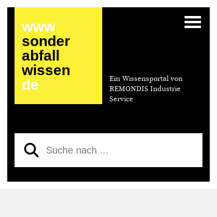
www
sonder
abfall
wissen
Ein Wissensportal von
de
REMONDIS Industrie
Service