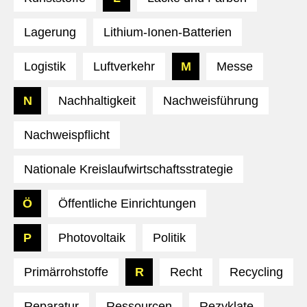
Lagerung
Lithium-Ionen-Batterien
Logistik
Luftverkehr
M
Messe
N
Nachhaltigkeit
Nachweisführung
Nachweispflicht
Nationale Kreislaufwirtschaftsstrategie
Ö
Öffentliche Einrichtungen
P
Photovoltaik
Politik
Primärrohstoffe
R
Recht
Recycling
Reparatur
Ressourcen
Rezyklate