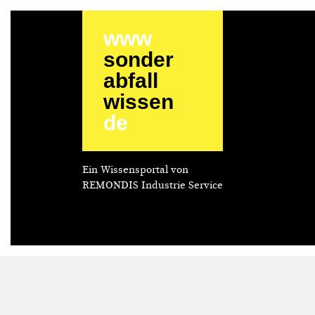
www
sonder
abfall
wissen
de
Ein Wissensportal von
REMONDIS Industrie Service