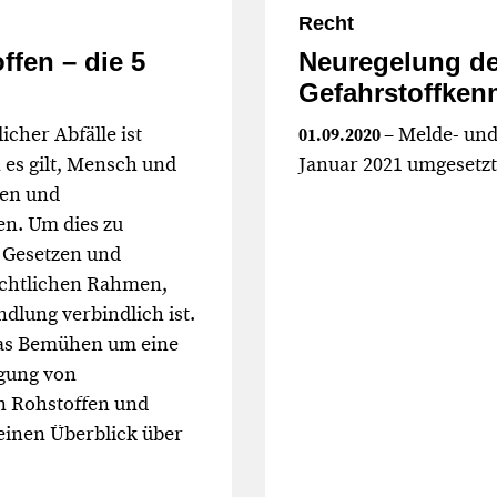
Recht
fen – die 5
Neuregelung de
Gefahrstoffken
icher Abfälle ist
– Melde- un
01.09.2020
 es gilt, Mensch und
Januar 2021 umgesetz
en und
n. Um dies zu
n Gesetzen und
echtlichen Rahmen,
ndlung verbindlich ist.
 das Bemühen um eine
rgung von
n Rohstoffen und
einen Überblick über